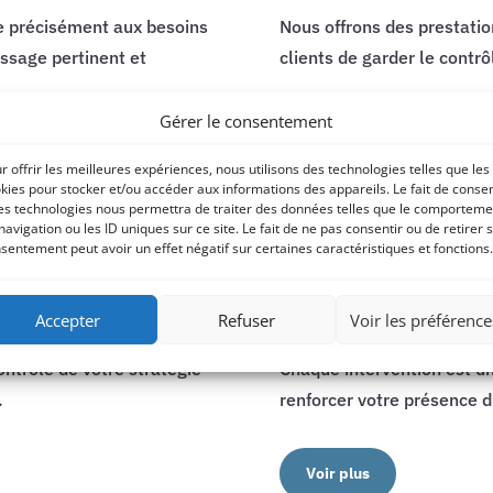
e précisément aux besoins
Nous offrons des prestatio
ssage pertinent et
clients de garder le contrô
Gérer le consentement
Découvrir
r offrir les meilleures expériences, nous utilisons des technologies telles que les
kies pour stocker et/ou accéder aux informations des appareils. Le fait de consen
es technologies nous permettra de traiter des données telles que le comporteme
navigation ou les ID uniques sur ce site. Le fait de ne pas consentir ou de retirer 
sentement peut avoir un effet négatif sur certaines caractéristiques et fonctions.

Accepter
Refuser
Voir les préférence
Croissance Assurée
ontrôle de votre stratégie
Chaque intervention est un
.
renforcer votre présence d
Voir plus